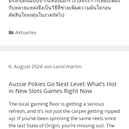
ตรงกับต้นฉบับจากแหล่งออกรางวัลจริง การเทียบเคียง
กับหลายแหล่งจึงเป็นวิธีที่ช่วยเพิ่มความมั่นใจก่อน
ตัดสินใจลงทุนในงวดถัดไป
Kategorien
Aktuelles
6. August 2026
von
carol.martin
Aussie Pokies Go Next Level: What’s Hot
in New Slots Games Right Now
The local gaming floor is getting a serious
refresh, and it’s not just the carpet getting ripped
up. If you’ve been spinning the same reels since
the last State of Origin, you’re missing out. The