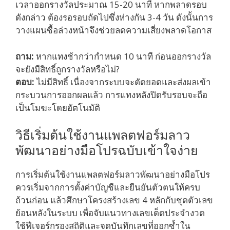
เวลาออกรางวัลประมาณ 15-20 นาที หากพลาดรอบ
ดังกล่าว ต้องรอรอบถัดไปซึ่งห่างกัน 3-4 วัน ดังนั้นการ
วางแผนซื้อล่วงหน้าจึงช่วยลดความเสี่ยงพลาดโอกาส
ถาม:
หากแทงช้ากว่ากำหนด 10 นาที ก่อนออกรางวัล
จะยังมีสิทธิ์ถูกรางวัลหรือไม่?
ตอบ:
ไม่มีสิทธิ์ เนื่องจากระบบจะตัดยอดและส่งผลเข้า
กระบวนการออกผลแล้ว การแทงหลังปิดรับรอบจะถือ
เป็นโมฆะโดยอัตโนมัติ
วิธีเริ่มต้นใช้งานแพลตฟอร์มลาว
พัฒนาอย่างมือโปรฉบับเข้าใจง่าย
การเริ่มต้นใช้งานแพลตฟอร์มลาวพัฒนาอย่างมือโปร
ควรเริ่มจากการตั้งค่าบัญชีและยืนยันตัวตนให้ครบ
ถ้วนก่อน แล้วศึกษาโครงสร้างเลข 4 หลักกับชุดตัวเลข
ย้อนหลังในระบบ เพื่อจับแนวทางเลขเด็ดประจำงวด
ใช้ฟีเจอร์กรองสถิติและจดบันทึกเลขที่ออกซ้ำใน