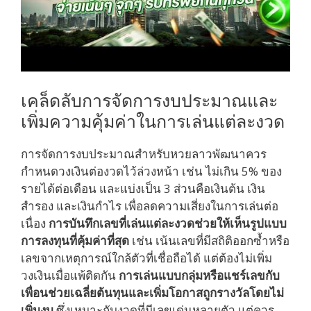
เคล็ดลับการจัดการงบประมาณและ
เพิ่มความคุ้มค่าในการเล่นแต่ละงวด
การจัดการงบประมาณสำหรับหวยลาวพัฒนาควร
กำหนดวงเงินต่องวดไว้ล่วงหน้า เช่น ไม่เกิน 5% ของ
รายได้ต่อเดือน และแบ่งเป็น 3 ส่วนคือเงินต้น เงิน
สำรอง และเงินกำไร เพื่อลดความเสี่ยงในการเล่นต่อ
เนื่อง
การบันทึกเลขที่เล่นแต่ละงวดช่วยให้เห็นรูปแบบ
การลงทุนที่คุ้มค่าที่สุด
เช่น เน้นเลขที่มีสถิติออกซ้ำหรือ
เลขจากเหตุการณ์ใกล้ตัวที่เชื่อถือได้ แต่ต้องไม่เพิ่ม
วงเงินเมื่อแพ้ติดกัน
การเล่นแบบกลุ่มหรือแชร์เลขกับ
เพื่อนช่วยเฉลี่ยต้นทุนและเพิ่มโอกาสถูกรางวัลโดยไม่
เพิ่มงบ
ซึ่งเหมาะกับงวดที่มีเลขเด่นหลายตัว แต่ควร