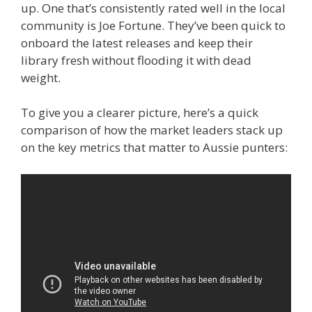
up. One that’s consistently rated well in the local
community is Joe Fortune. They’ve been quick to
onboard the latest releases and keep their
library fresh without flooding it with dead
weight.
To give you a clearer picture, here’s a quick
comparison of how the market leaders stack up
on the key metrics that matter to Aussie punters: