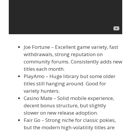
Joe Fortune – Excellent game variety, fast
withdrawals, strong reputation on
community forums. Consistently adds new
titles each month.
PlayAmo – Huge library but some older
titles still hanging around. Good for
variety hunters.
Casino Mate – Solid mobile experience,
decent bonus structure, but slightly
slower on new release adoption.
Fair Go – Strong niche for classic pokies,
but the modern high-volatility titles are