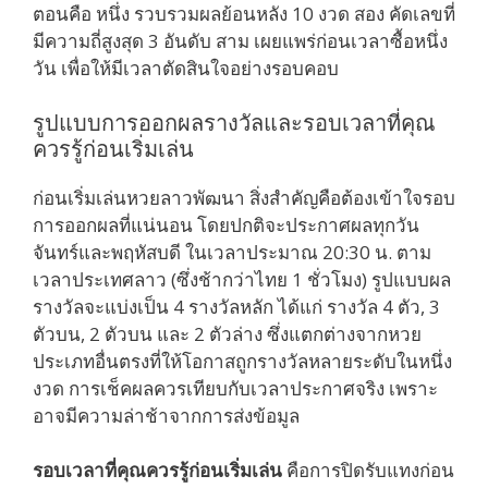
ตอนคือ หนึ่ง รวบรวมผลย้อนหลัง 10 งวด สอง คัดเลขที่
มีความถี่สูงสุด 3 อันดับ สาม เผยแพร่ก่อนเวลาซื้อหนึ่ง
วัน เพื่อให้มีเวลาตัดสินใจอย่างรอบคอบ
รูปแบบการออกผลรางวัลและรอบเวลาที่คุณ
ควรรู้ก่อนเริ่มเล่น
ก่อนเริ่มเล่นหวยลาวพัฒนา สิ่งสำคัญคือต้องเข้าใจรอบ
การออกผลที่แน่นอน โดยปกติจะประกาศผลทุกวัน
จันทร์และพฤหัสบดี ในเวลาประมาณ 20:30 น. ตาม
เวลาประเทศลาว (ซึ่งช้ากว่าไทย 1 ชั่วโมง) รูปแบบผล
รางวัลจะแบ่งเป็น 4 รางวัลหลัก ได้แก่ รางวัล 4 ตัว, 3
ตัวบน, 2 ตัวบน และ 2 ตัวล่าง ซึ่งแตกต่างจากหวย
ประเภทอื่นตรงที่ให้โอกาสถูกรางวัลหลายระดับในหนึ่ง
งวด การเช็คผลควรเทียบกับเวลาประกาศจริง เพราะ
อาจมีความล่าช้าจากการส่งข้อมูล
รอบเวลาที่คุณควรรู้ก่อนเริ่มเล่น
คือการปิดรับแทงก่อน