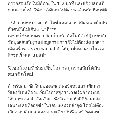
ตรวจสอบอัตโนมัติภายใน 1–2 นาที และแจ้งผลทันที
หากผ่านก็เข้าใช้งานได้เลย ไม่ต้องรอเจ้าหน้าที่อนุมัติ
**คำถามที่พบบ่อย: ทำไมขั้นตอนการสมัครและยืนยัน
ตัวตนถึงไม่เกิน 5 นาที?**
เพราะใช้ระบบตรวจสอบใบหน้าอัตโนมัติ (AI) เทียบกับ
ข้อมูลสลับกับฐานข้อมูลราชการ จึงไม่ต้องส่งเอกสาร
เพิ่มหรือรอตรวจ manual ทำให้ทุกขั้นตอนจบในเวลา
ที่รวดเร็วและแม่นยำ
ฟีเจอร์เด่นที่ช่วยเพิ่มโอกาสถูกรางวัลให้กับ
สมาชิกใหม่
สำหรับสมาชิกใหม่ของแพลตฟอร์มหวยลาวพัฒนา
ฟีเจอร์เด่นที่ช่วยเพิ่มโอกาสถูกรางวัลเริ่มจากระบบ
“ตัวเลขแนะนำอัจฉริยะ” ซึ่งวิเคราะห์สถิติย้อนหลัง
เฉพาะเลขที่ออกซ้ำในรอบ 30 งวดล่าสุด โดยไม่ต้อง
เสียเวลาคำนวณเอง ขณะเดียวกันฟีเจอร์ “ชุดเลข